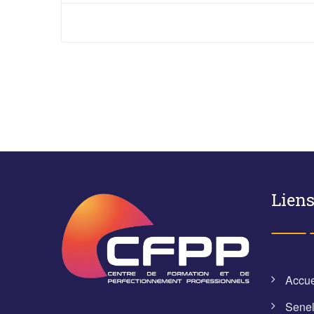
Liens
Accue
Sene